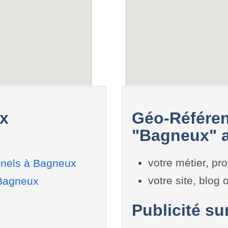
x
Géo-Référen
"Bagneux" a
votre métier, pro
nnels à Bagneux
votre site, blog
 Bagneux
Publicité su