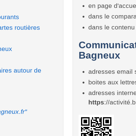
en page d'accue
dans le compara
burants
dans le contenu 
rtes routières
Communicati
neux
Bagneux
aires autour de
adresses email 
boites aux lettr
adresses interne
https
://activité
gneux.fr"