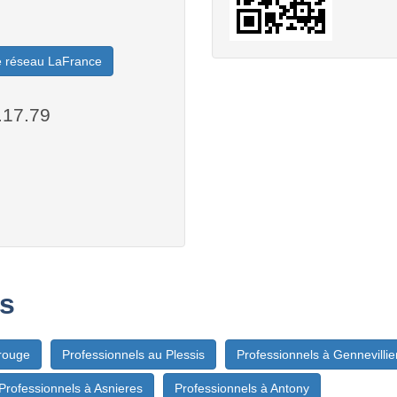
le réseau LaFrance
.17.79
s
rouge
Professionnels au Plessis
Professionnels à Gennevillie
Professionnels à Asnieres
Professionnels à Antony