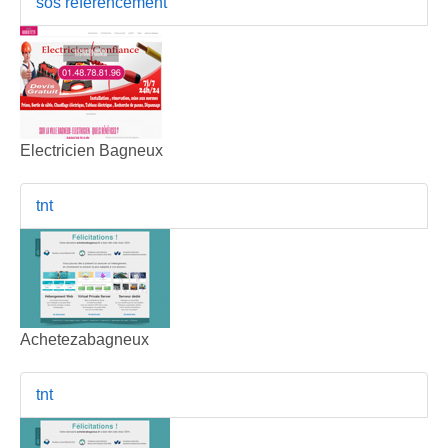
sos referencement
Electricien Bagneux
tnt
Achetezabagneux
tnt