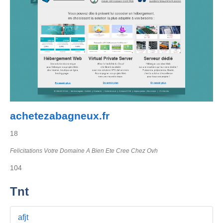
achetezabagneux.fr
18
Felicitations Votre Domaine A Bien Ete Cree Chez Ovh
104
Tnt
afjt