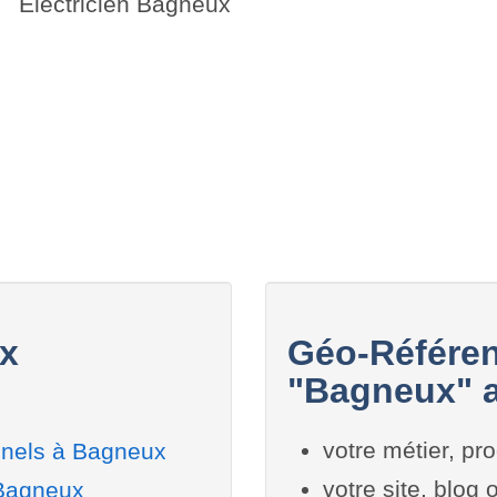
Electricien Bagneux
x
Géo-Référen
"Bagneux" a
votre métier, pro
nnels à Bagneux
votre site, blog
 Bagneux