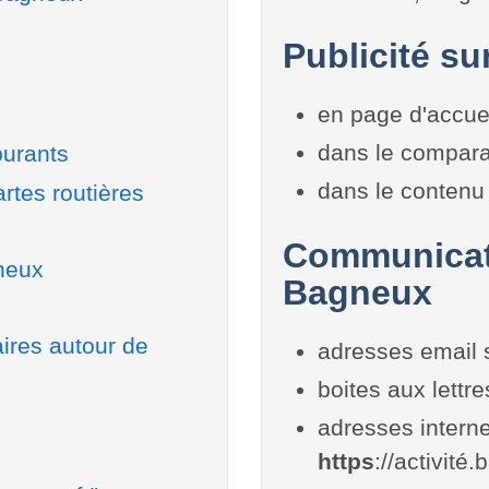
Publicité su
en page d'accue
dans le compara
burants
dans le contenu 
rtes routières
Communicati
neux
Bagneux
aires autour de
adresses email 
boites aux lettr
adresses interne
https
://activité