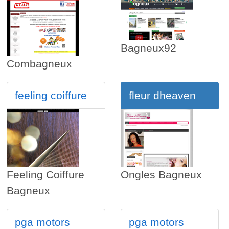
Bagneux92
Combagneux
feeling coiffure
fleur dheaven
Feeling Coiffure
Ongles Bagneux
Bagneux
pga motors
pga motors